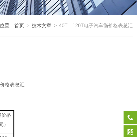
位置：
首页
>
技术文章
>
40T—120T电子汽车衡价格表总汇
价格表总汇
层价格
元）