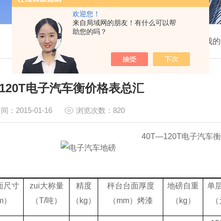
欢迎您！
来自局域网的朋友！有什么可以帮
助您的吗？
我的
—120T电子汽车衡价格表总汇
间：2015-01-16
浏览次数：820
40
T
—
120T
电子汽车衡
面尺寸
zui大称量
精度
秤台台面厚度
地磅自重
单
m）
（T/吨）
（kg）
（mm）烤漆
（kg）
（