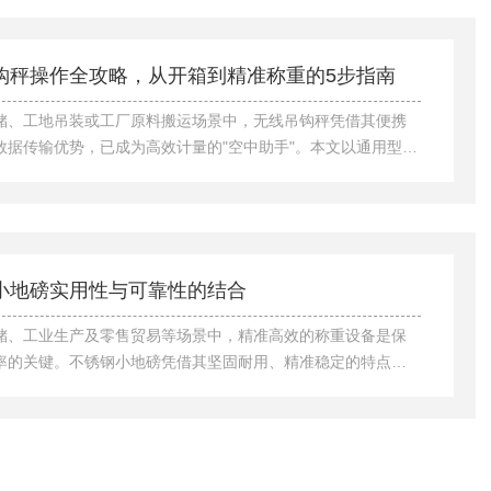
使用寿命的基石。本文将系统阐述100吨地磅安装的关键事项。
勘察与基础施工：未动工，先奠基安装工作始于实地勘察与精
必须对选址进行地质勘察，确保地基承载力足以承受100吨满量
钩秤操作全攻略，从开箱到精准称重的5步指南
辆冲击力，避免未来发生不...
储、工地吊装或工厂原料搬运场景中，无线吊钩秤凭借其便携
数据传输优势，已成为高效计量的"空中助手"。本文以通用型无
为例，拆解从设备调试到安全使用的全流程，助您快速掌握这
测量神器"。第一步：开箱检查与硬件组装打开包装箱后，需核对
：秤体、无线遥控器/接收器、充电线、说明书及安全锁扣。首
垂直悬挂于稳固支架，检查吊钩开合是否顺畅，旋转锁扣确保
。若配备可拆卸电池，需按标识方向装入并充电2小时。第二
小地磅实用性与可靠性的结合
对与参数设置长按秤体电源键...
储、工业生产及零售贸易等场景中，精准高效的称重设备是保
率的关键。不锈钢小地磅凭借其坚固耐用、精准稳定的特点，
行业至关重要的计量工具。它不仅满足了日常称重需求，更以
质与设计，诠释了实用性与可靠性的结合。1.不锈钢材质，耐用
锈钢小地磅的核心优势在于其选用的高强度不锈钢材质。这种
出色的抗腐蚀性能，能够抵御潮湿、酸碱等恶劣环境的侵蚀，