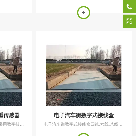
地磅的厂家，
15T 20T 30T 40T 50T，精度：200g-
吨小地磅，二层
10Kg。 附带无线遥控器，操作方便简单；具
地磅，液压升
备累计、自动累计、去皮、远距离去皮、数
带打印仪表地
值保持、显...
重传感器
电子汽车衡数字式接线盒
采用数字技术,
电子汽车衡数字式接线盒四线,六线,八线,十
标,直接输出数
线四种规格可选.数字式接线盒连接数字或称