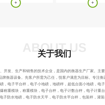
衡器厂生产直销1吨~200吨小地
字信号.适用于电子汽车衡,轨
小地磅，三层缓冲地磅，移动地
系统中.
升降地磅，防爆地磅，防水，带打
印仪表地磅...
ABOUT US
关于我们
、开发、生产和销售的技术企业，是国内的衡器生产厂家。主要产品
口品牌衡器设备。先客户所需为己任，悦客户满意为目标。专注衡
磅，电子平台秤，电子小地磅，地磅秤，超低台面小地磅，电子
爆称重模块，称重模块，电子台秤，电子计数台秤，电子计重台
电子防水地磅，电子防水天平，电子防水平台秤，包装秤，灌装