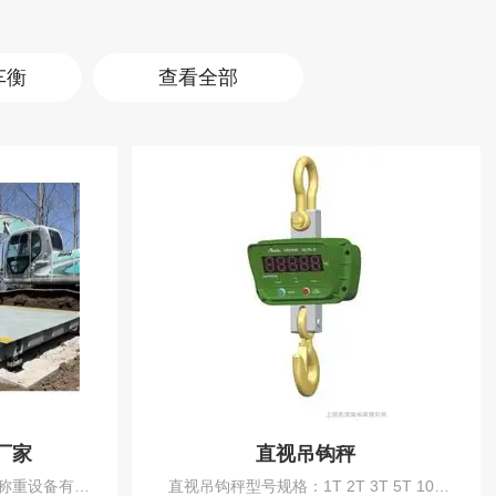
车衡
查看全部
厂家
直视吊钩秤
称重设备有限
直视吊钩秤型号规格：1T 2T 3T 5T 10T