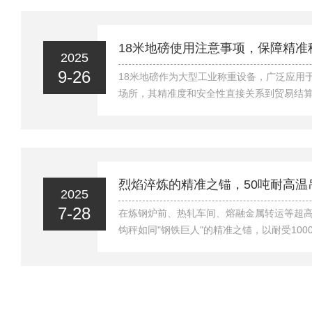
根据《中华人民共和国计量法》及《实施强
（市场监管总局2019年第48号公告），用
监测等用途的非自动衡器属于强制检定范围
18米地磅使用注意事项，保障精准
2025
——如危化品出入库称重、交易结算或安全监控
9-26
18米地磅作为大型工业称重设备，广泛应用
场所，其精准度和安全性直接关系到贸易结
确使用和维护18米地磅，需要特别注意以下关
保地磅精准度的首要条件。18米地磅必须安
基础上，基础深度通常要求达到1.5-2米，混
时需确保秤台水平度误差不超过2mm/m，四
若安装在室外，必须设置*的排水系统，避免
2025
值得注意的是，地磅周边...
7-28
在炼钢炉前、热轧车间、熔融金属转运等超高
钩秤如同"钢铁巨人"的精准之锚，以耐受10
守护着工业称重的安全与效率。本文将从操
理三大维度，解锁这款"烈焰秤王"的正确使用
校"：筑牢安全防线1.结构完整性检查目视
量≤0.5%D，D为钩口直径），秤体焊接处