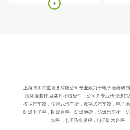
简单，能达到更高的精度。适用于各种称重
厂家，老
机械例如反应釜秤，料罐成，搅拌机械等。
磅，二层
磅，液压
上海鹰衡称重设备有限公司专业致力于电子衡器研制
液体灌装秤,及各种衡器配件，公司并专业代理进
模拟汽车衡，便携式汽车衡，数字式汽车衡，电子地
防爆电子秤，防爆台秤，防爆地磅，防爆汽车衡，防
水秤，电子防水桌秤，电子防水台秤，