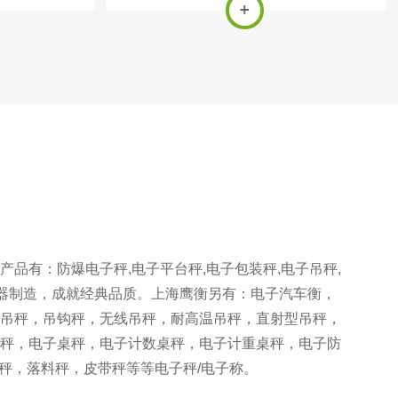
道衡,料斗秤等
重传感器,安装标定简单.通过不断对每个传感
器进行信号扫描而对系统进行诊断.提供独立
称重传感器MV/V输出和重量值,修正...
有：防爆电子秤,电子平台秤,电子包装秤,电子吊秤,
器制造，成就经典品质。上海鹰衡另有：电子汽车衡，
吊秤，吊钩秤，无线吊秤，耐高温吊秤，直射型吊秤，
秤，电子桌秤，电子计数桌秤，电子计重桌秤，电子防
秤，落料秤，皮带秤等等电子秤/电子称。