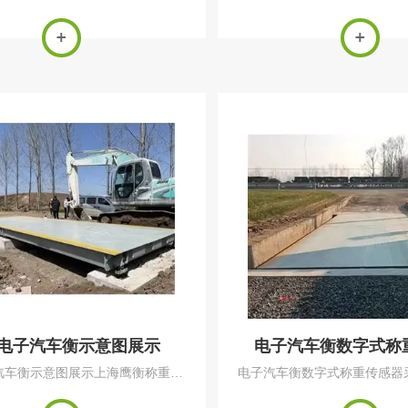
10mm,吨位大的面板12mm,从中
公司直销报价电子磅秤，生产
保障电子磅的使用寿命，减少客户
老衡器厂生产直销1吨~200
损失。3米宽的电子磅，底下有6道
小地磅，三层缓冲地磅，移动
吨100吨地电子磅电子磅电子...
降地磅，防爆地磅，防水，
磅，可连...
电子汽车衡示意图展示
电子汽车衡数字式称
汽车衡示意图展示上海鹰衡称重设
电子汽车衡数字式称重传感器
司直销报价电子磅秤，生产地磅的
优化提高传感器的各项性能指