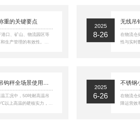
制管理的计量器具目录》
行、延长
于贸易结算、安全防护、环境
一、前期
。防爆地磅若用于上述场景
密设计。
称重的关键要点
无线吊
2025
...
程载荷及车
8-26
于港口、矿山、物流园区等
在物流仓
算和生产管理的有效性。正
性与实时
键事项。1.安装基础是确
线吊钩秤
装在经过专业夯实的混凝土
一"悬空
凝土标号不低于C30。安装
核心部件
角高度差控制在3mm以内。
先将秤体
雨水积聚导致传感器锈蚀。
闭合严密
烈焰淬炼的精准之锚，50吨耐高温吊钩秤全场景使用指南
不锈钢
2025
步：设备配
6-26
温工况中，50吨耐高温吊
在物流仓
00℃以上高温的硬核实力，
障运营效
作规范、环境适配、应急处
成为众多
方式。一、操作前"三查三
杰出的材
确认吊钩无裂纹、变形（变形
抗腐蚀不
无虚焊。某炼钢厂曾因未检查
材料具有