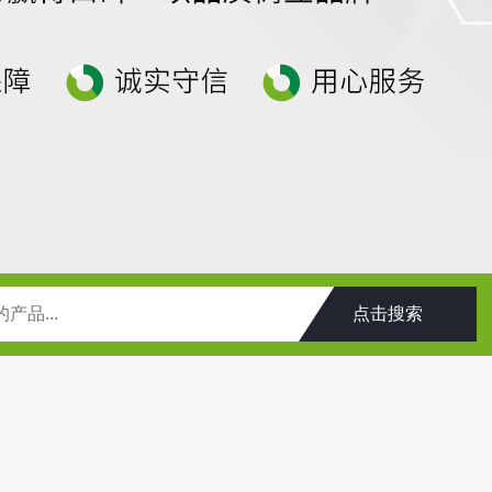
高邮市装一台16米100吨地磅多少钱？
SCS-18米仪征市装一台1