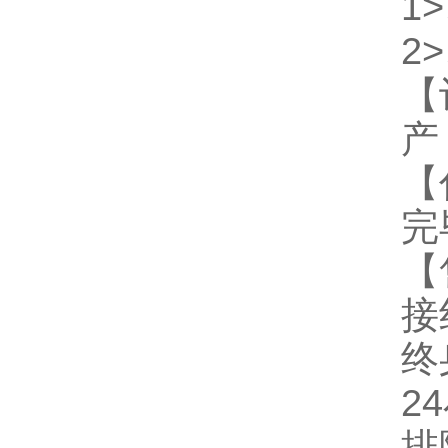
1
2
【
产
【
完
【
接
终
2
排