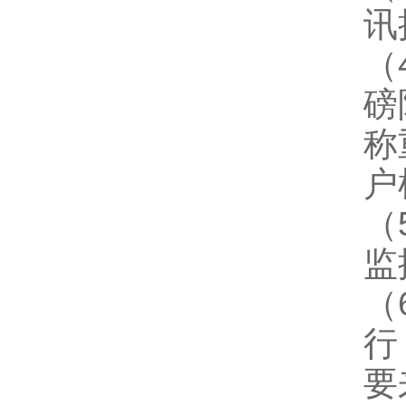
讯
（
磅
称
户
（
监
（
行
要