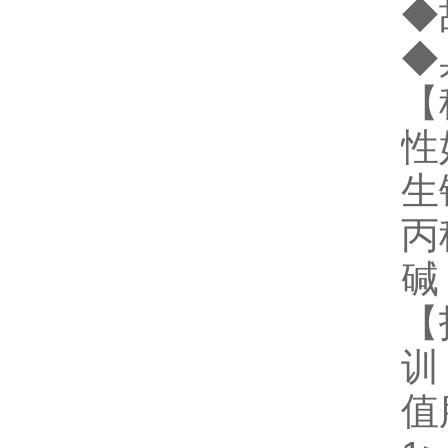
◆
◆
【
性
生
丙
碱
【
训
值