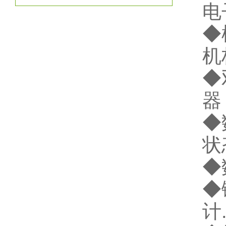
电
◆
机
◆
器
◆
状
◆
◆
计