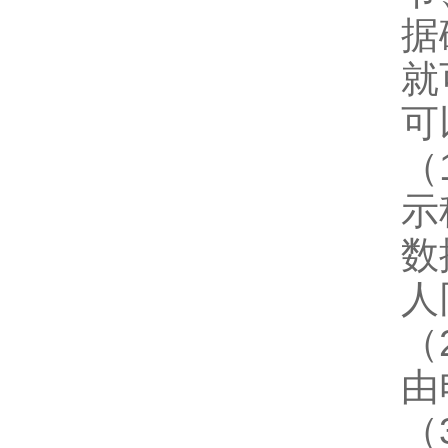
据
就
可
（
示
数
人
（
由
（