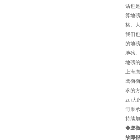
话也是
算地
格、
我们
的地
地磅
地磅
上海
鹰衡
衡
求的
zui
司秉承
持续加
◆鹰
故障报