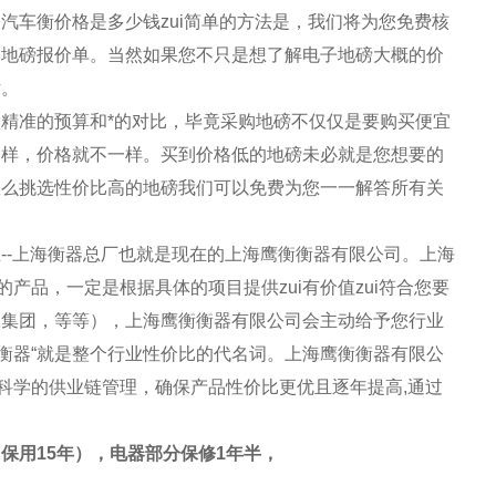
汽车衡价格是多少钱zui简单的方法是，我们将为您免费核
的地磅报价单。当然如果您不只是想了解电子地磅大概的价
话。
精准的预算和*的对比，毕竟采购地磅不仅仅是要购买便宜
一样，价格就不一样。买到价格低的地磅未必就是您想要的
怎么挑选性价比高的地磅我们可以免费为您一一解答所有关
--上海衡器总厂也就是现在的上海
鹰衡
衡器有限公司。上海
的产品，一定是根据具体的项目提供zui有价值zui符合您要
粮集团，等等），上海
鹰衡
衡器有限公司会主动给予您行业
衡器
“就是整个行业性价比的代名词。
上海
鹰衡
衡器
有限公
科学的供业链管理，确保产品性价比更优且逐年提高,通过
保用15年），电器部分保修1年半，