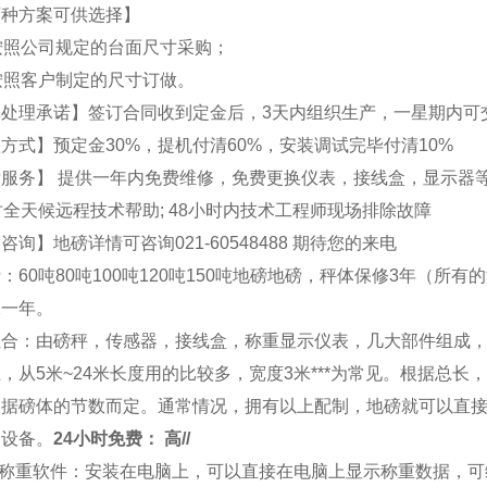
两种方案可供选择】
按照公司规定的台面尺寸采购；
按照客户制定的尺寸订做。
单处理承诺】签订合同收到定金后，3天内组织生产，一星期内可
方式】预定金30%，提机付清60%，安装调试完毕付清10%
后服务】 提供一年内免费维修，免费更换仪表，接线盒，显示器
时全天候远程技术帮助; 48小时内技术工程师现场排除故障
咨询】地磅详情可咨询021-
60548488
期待您的来电
：60吨80吨100吨120吨150吨地磅地磅，秤体保修3年（所有
保一年。
组合：由
磅秤
，传感器，接线盒，称重显示仪表，几大部件组成
，从5米~24米长度用的比较多，宽度3米***为常见。根据总
根据磅体的节数而定。通常情况，拥有以上配制，地磅就可以直
用设备。
24小时免费： 高//
） 称重软件：安装在电脑上，可以直接在电脑上显示称重数据，