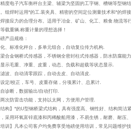
高精度电子汽车衡秤台主梁、辅梁为坚固的工字钢、槽钢等型钢结
。组焊时运用*的工.装夹具、精密的空间定位测量技术和*的焊
焊接应力的合理分布。适用于冶金、矿山、化工、粮食.物流等
等载重辆.称重计量的理想选择！
地磅产品规格：
化、标准化秤台，多单元组合，自动复位传力机构.
梁合金钢桥式传感器，不锈钢全密封柱式传感器，防水防腐能力
显示毛重、净重、皮重，动态、负载和超载等状态显示.
滤波、自动清零跟踪，自动去皮、自动清皮.
设定/校正，车号、皮重存储，分项累计、总累计.
自诊断，数据输出/自动打印.
两次防雷击功能，支持以太网，方便用户管理.
体结构
】*的U型钢桥梁式结构，具有强度高、钢性好、结构简洁
后，采用环氧富锌底漆和丙稀酸船用漆，不易生锈，耐磨、耐压
术培训】凡本公司客户均免费享受地磅使用培训，常见问题维护