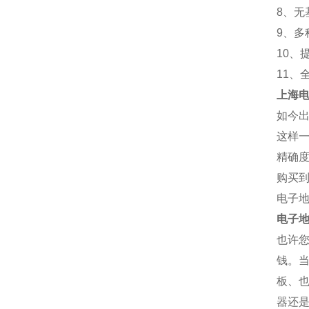
8、
9、多
10、
11、
上海
如今
这样
精确
购买
电子地
电子地
也许您
钱。当
板、也
器还