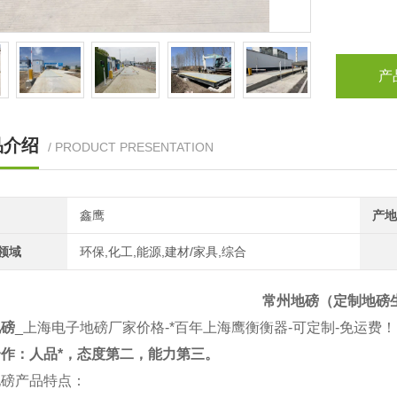
产
品介绍
/ PRODUCT PRESENTATION
鑫鹰
产地
领域
环保,化工,能源,建材/家具,综合
常州地磅（定制地磅
地磅
_上海电子地磅厂家价格-*百年上海
鹰衡
衡器-可定制-免运费！
作：人品*，态度第二，能力第三。
地磅产品特点
：