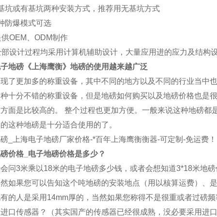
无基坑或有基坑两种安装方式，推荐用无基坑方式
种防爆模式可选
提供OEM、ODM制作
全部设计过程均采用计算机辅助设计，大量应用进的应力及结构
电子地磅《上海
鹰衡
》地磅的使用越来越广泛
出现了更加多的称重设备，其中不同的地方以及不同的行业当中
一种十分不错的称重设备，但是地磅如何购买以及地磅价格也是
度方面是比较高的。 整个过程也更加方便。一般来说这种地磅都
到的这种地磅是十分适合使用的了。
磅_上海电子地磅厂家价格-*百年上海
鹰衡
衡器-可定制-免运费！
磅价格_电子地磅价格是多少？
会问3米乘以18米的电子地磅多少钱，或者会想知道3*18米地磅
然如果您可以告知这个吨地磅的安装地点（用以核算运费）、是
有的人是采用14mm厚的，当然如果您称得不是很重或者过磅频
是进口传感器？（其实国产的传感器已经很成熟，没必要采用进