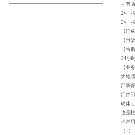
寸有
1>、
2>、
【订
【付款
【售
24小
【业务
大地磅
部质
部件
磅体上
也是
种常
（1