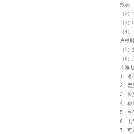
报表
（2）
（3）
（4）
户根
（5）
（6
上海
1、准
2、宽度
3、长度
4、称量：
5、
6、电
7、可