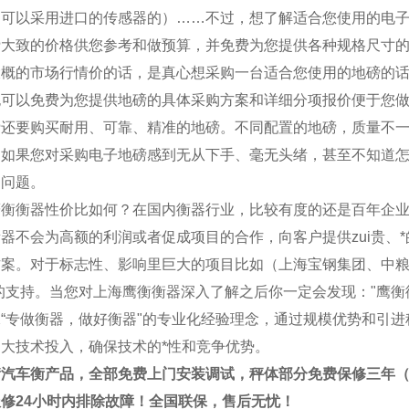
可以采用进口的传感器的）……不过，想了解适合您使用的电子
磅大致的价格供您参考和做预算，并免费为您提供各种规格尺寸
大概的市场行情价的话，是真心想采购一台适合您使用的地磅的
也可以免费为您提供地磅的具体采购方案和详细分项报价便于您做
磅还要购买耐用、
可靠、精准
的地磅。不同配置的地磅，质量不
。如果您对采购电子地磅感到无从下手、毫无头绪，甚至不知道
的问题。
鹰衡
衡器性价比如何？在国内衡器行业，比较有度的还是百年企业
器不会为高额的利润或者促成项目的合作，向客户提供zui贵、*
方案。对于标志性、影响里巨大的项目比如（上海宝钢集团、中
大的支持。当您对上海
鹰衡
衡器深入了解之后你一定会发现："
鹰衡
“专做衡器，做好衡器"的专业化经验理念，通过规模优势和引进
大技术投入，确保技术的*性和竞争优势。
衡
汽车衡
产品，全部免费上门安装调试，秤体部分免费保修三年（
修24小时内排除故障！全国联保，售后无忧！