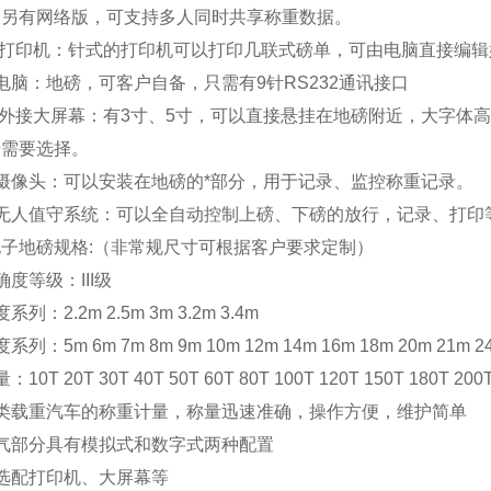
。另有网络版，可支持多人同时共享称重数据。
 打印机：针式的打印机可以打印几联式磅单，可由电脑直接编
电脑：地磅，可客户自备，只需有9针RS232通讯接口
 外接大屏幕：有3寸、5寸，可以直接悬挂在地磅附近，大字体
据需要选择。
摄像头：可以安装在地磅的*部分，用于记录、监控称重记录。
）无人值守系统：可以全自动控制上磅、下磅的放行，记录、打印
电子地磅
规格:（非常规尺寸可根据客户要求定制）
确度等级：III级
系列：2.2m 2.5m 3m 3.2m 3.4m
系列：5m 6m 7m 8m 9m 10m 12m 14m 16m 18m 20m 21m 2
10T 20T 30T 40T 50T 60T 80T 100T 120T 150T 180T 200
各类载重汽车的称重计量，称量迅速准确，操作方便，维护简单
气部分具有模拟式和数字式两种配置
选配打印机、大屏幕等