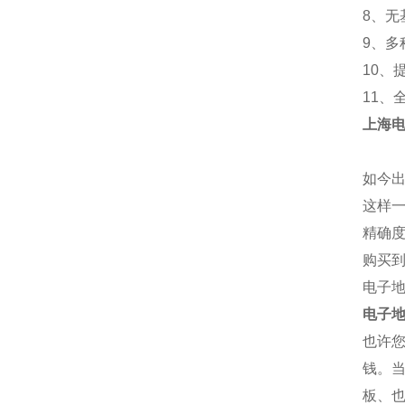
8、
9、多
10、
11、
上海
如今
这样
精确
购买
电子地
电子地
也许您
钱。当
板、也