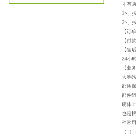
寸有
1>、
2>、
【订
【付款
【售
24小
【业务
大地磅
部质
部件
磅体上
也是
种常
（1