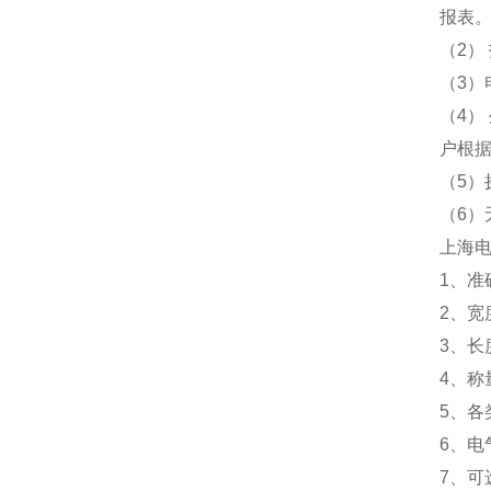
报表
（2）
（3）
（4）
户根
（5）
（6
上海
1、准
2、宽度
3、长度
4、称量：
5、
6、电
7、可