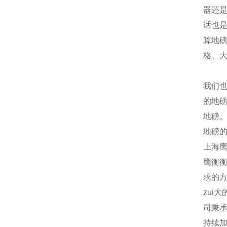
器还
话也是
算地
格、
我们
的地
地磅
地磅
上海
鹰衡
衡
求的
zui
司秉承
持续加