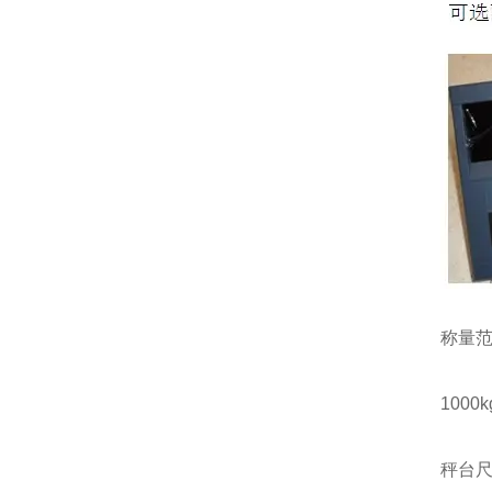
称量
1000kg
秤台尺