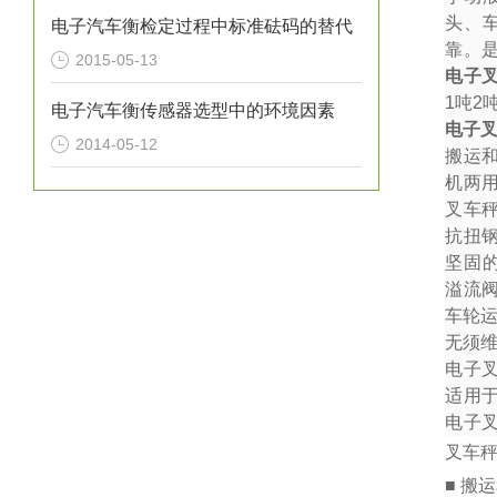
头、
电子汽车衡检定过程中标准砝码的替代
靠。
2015-05-13
电子
1
吨
2
电子汽车衡传感器选型中的环境因素
电子
2014-05-12
搬运
机两
叉车秤
抗扭
坚固
溢流
车轮
无须
电子
适用
电子
叉车
■ 搬