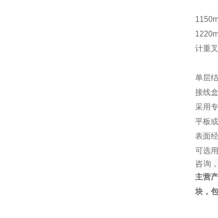
1150
1220
计重
单层结
接线
采用
平板
表面
可选
咨询
主营
块，