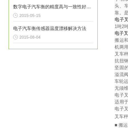
头、
数字电子汽车衡的精度高与一致性好便于互换
靠。
2015-05-15
电子
1
吨
2
电子汽车衡传感器温度漂移解决方法
电子
2015-08-04
搬运
机两
叉车秤
抗扭
坚固
溢流
车轮
无须
电子
适用
电子
叉车
■ 搬