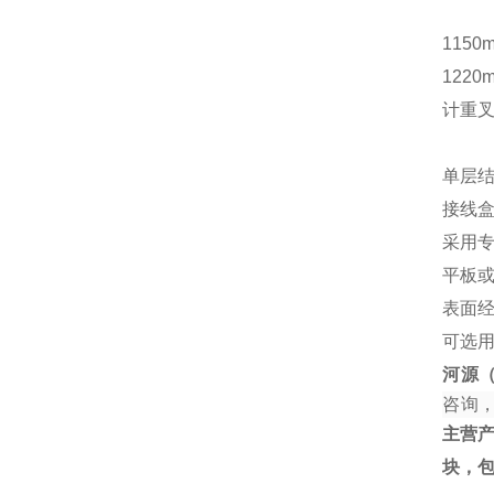
1150
1220
计重
单层结
接线
采用
平板
表面
可选
河源
咨询
主营
块，