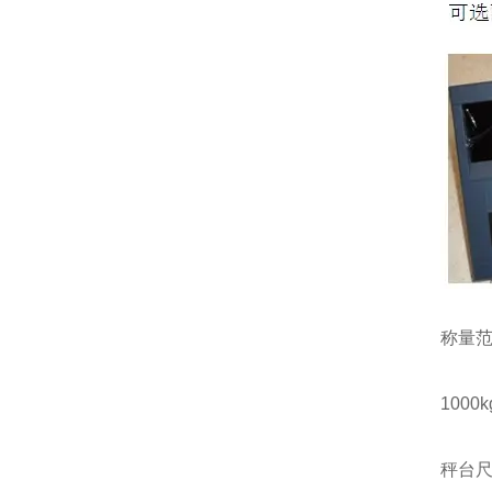
称量
1000kg
秤台尺