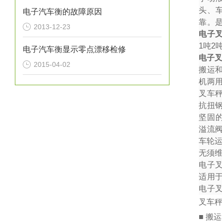
头、
电子汽车衡的故障原因
靠。
2013-12-23
电子
1
吨
2
电子汽车衡显示零点漂移检修
电子
2015-04-02
搬运
机两
叉车秤
抗扭
坚固
溢流
车轮
无须
电子
适用
电子
叉车
■ 搬