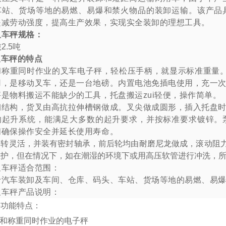
车站、货场等地的易燃、易爆和禁火物品的装卸运输。该产品
是减劳动强度，提高生产效果，实现实全装卸的理想工具。
叉车秤规格：
吨
2.5
吨
叉车秤的特点
和称重同时作业的叉车电子秤，轻松压手柄，就显示标准重量
用，是移动叉车，还是一台地磅。
内置电池免插电使用，充一
是物料搬运不能缺少的工具，托盘搬运zui轻便，操作简单。
钢结构，货叉由高抗拉伸槽钢做成。叉尖做成圆形，插入托盘
的起升系统，能满足大多数的起升要求，并按标准要求镀锌。
阀确保操作安全并延长使用寿命。
运转灵活，并装有密封轴承，前后轮均由耐磨尼龙做成，滚动阻力
维护，但在情况下，如在潮湿的环境下或用高压软管进行冲洗，
叉车秤适合范围：
于汽车装卸及车间、仓库、码头、车站、货场等地的易燃、易
叉车秤产品说明：
秤功能特点：
运和称重同时作业的电子秤