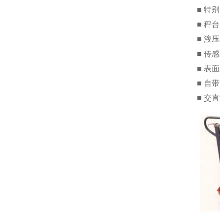
■ 特
■ 秤
■ 液
■ 传
■ 表
■ 自
■ 交