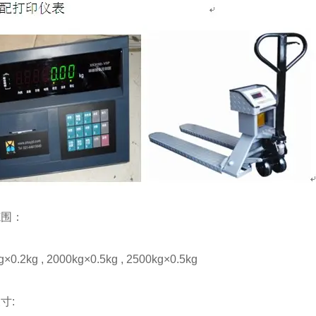
范围：
×0.2kg , 2000kg×0.5kg , 2500kg×0.5kg
寸: