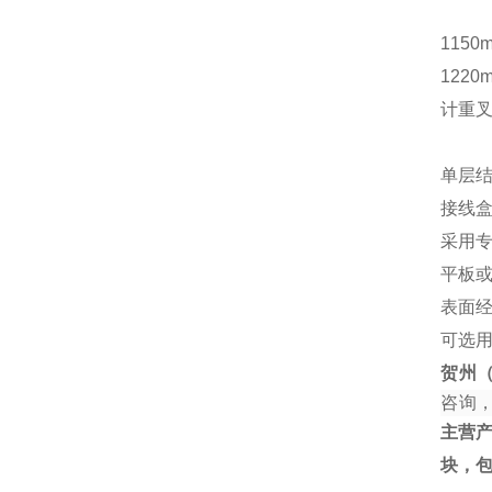
1150
1220
计重
单层结
接线
采用
平板
表面
可选
贺州
咨询
主营
块，