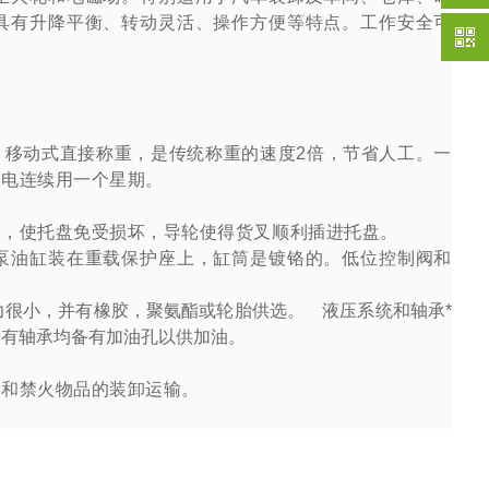
具有升降平衡、转动灵活、操作方便等特点。工作安全可
。移动式直接称重，是传统称重的速度
2
倍，节省人工。
一
次电连续用一个星期。
时，使托盘免受损坏，导轮使得货叉顺利插进托盘。
泵油缸装在重载保护座上，缸筒是镀铬的。低位控制阀和
很小，并有橡胶，聚氨酯或轮胎供选。 液压系统和轴承*
所有轴承均备有加油孔以供加油。
爆和禁火物品的装卸运输。