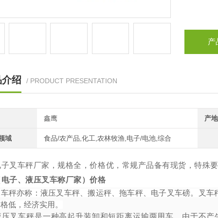
产
品介绍
/ PRODUCT PRESENTATION
鑫鹰
产地
领域
食品/农产品,化工,农林牧渔,电子/电池,综合
电子叉车秤厂家，规格全，价格优，常规产品备有现货，特殊
（电子、液压叉车称厂家）价格
叉车秤亦称：液压叉车秤、搬运秤、拖车秤、电子叉车磅。叉车
价格低，经济实用。
液压叉车秤是一种高起升装卸和短距离运输两用车
，由于不产