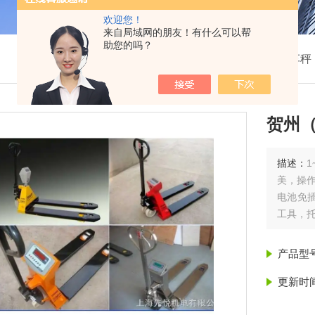
欢迎您！
来自局域网的朋友！有什么可以帮
助您的吗？
我的位置：
首页
>
产品展示
>
电子叉车秤
贺州
描述：
美，操
电池免
工具，
贺州（
产品型
更新时