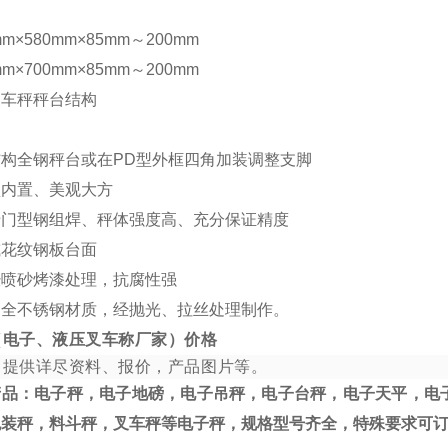
mm×580mm×85mm～200mm
mm×700mm×85mm～200mm
叉车秤秤台结构
构全钢秤台或在PD型外框四角加装调整支脚
盒内置、美观大方
专门型钢组焊、秤体强度高、充分保证精度
或花纹钢板台面
经喷砂烤漆处理，抗腐性强
用全不锈钢材质，经抛光、拉丝处理制作。
（电子、液压叉车称厂家）价格
，提供详尽资料、报价，产品图片等。
产品：电子秤，电子地磅，电子吊秤，电子台秤，电子天平，电
包装秤，料斗秤，叉车秤等电子秤，规格型号齐全，特殊要求可