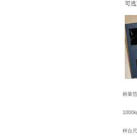
称量
1000kg
秤台尺