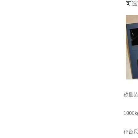
称量
1000kg
秤台尺