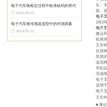
头、
电子汽车衡检定过程中标准砝码的替代
靠。
2015-05-13
电子
1
吨
2
电子汽车衡传感器选型中的环境因素
电子
2014-05-12
搬运
机两
叉车秤
抗扭
坚固
溢流
车轮
无须
电子
适用
电子
叉车
■ 搬