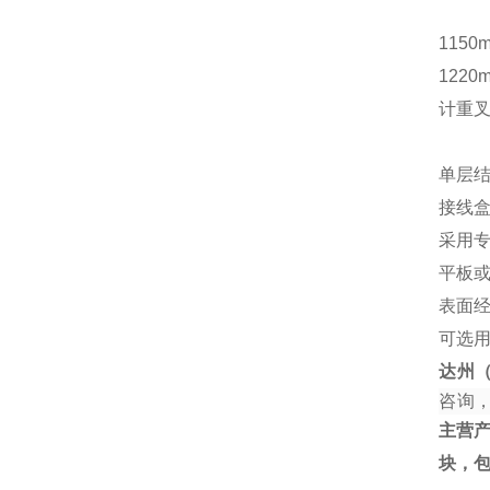
1150
1220
计重
单层结
接线
采用
平板
表面
可选
达州
咨询
主营
块，