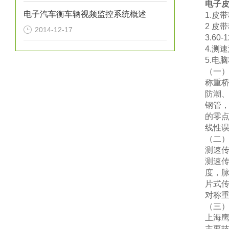
电子
电子汽车衡车辆视频监控系统概述
1.皮
2 皮
2014-12-17
3.60
4.测
5.电
（
一
称重
防潮
钢管
的零
线性
（
二
测速
测速
度，
片式
对称
（
三
上海
主要