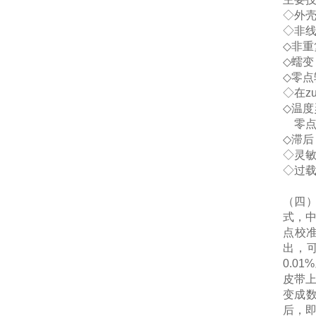
◇
外
◇
非
◇
非重
◇
蠕变
◇
零点
◇
在z
◇
温度
零
◇
滞后
◇
灵
◇
过
（
四
式，
点校
出，
0.01%
皮带
变成
后，