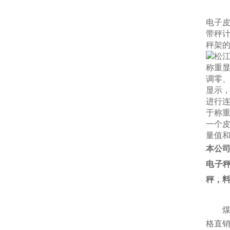
电子
带秤
秤架
称重
调零
显示
进行
于称
一个
量值
本公
电子
秤，
格直