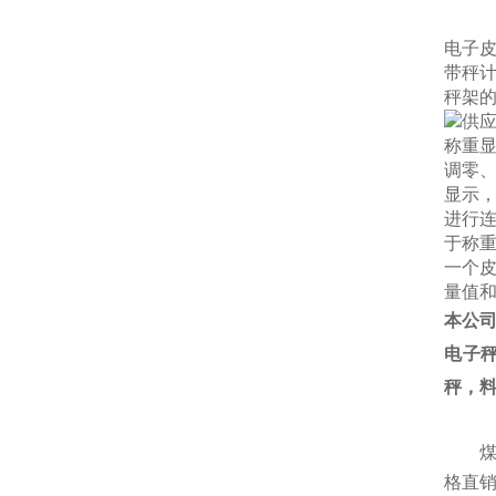
电子
带秤
秤架
称重
调零
显示
进行
于称
一个
量值
本公
电子
秤，
格直