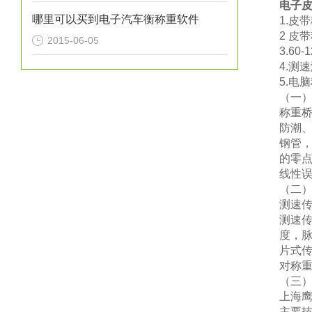
电子
哪里可以买到电子汽车衡称重软件
1.皮
2 皮
2015-06-05
3.60
4.测
5.电
（
一
称重
防潮
钢管
的零
线性
（
二
测速
测速
度，
片式
对称
（
三
上海
主要