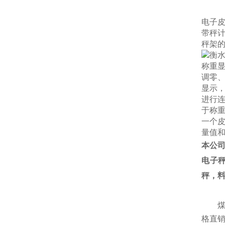
电子
带秤
秤架
称重
调零
显示
进行
于称
一个
量值
本公
电子
秤，
格直