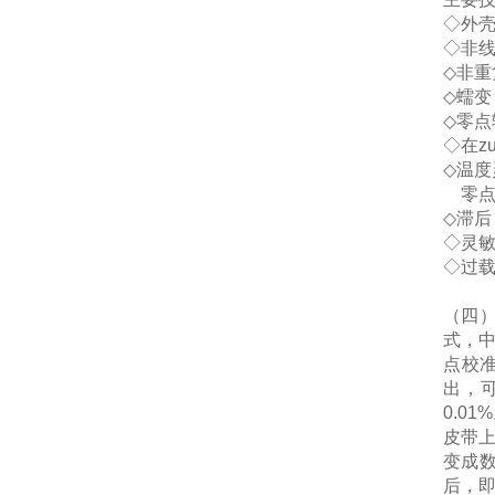
◇
外
◇
非
◇
非重
◇
蠕变
◇
零点
◇
在z
◇
温度
零
◇
滞后
◇
灵
◇
过
（
四
式，
点校
出，
0.01%
皮带
变成
后，