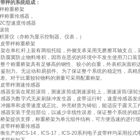
皮带秤
的系统组成：
带秤称重桥架
带秤称重传感器，
-12C型速度传感器
速滚筒
脑积算仪（亦称为显示控制器、仪表，）
）
皮带秤
称重桥架
桥架在单杠杆上装有两组托辊，外侧支承采用无磨擦耳轴支点，
、防腐冀防止物料堆积，因而在恶劣的环境中不发生使用刀口装
，整个称重桥架具有足够高的钢性、较小的自重，外表积灰面积达
点鉴别力。无运动和易损件。为了保证整个系统的稳定性，高精
误差。对于比重较轻物料的测量可采用配重称架。
）
皮带秤
测速传感器
传感器安装在尾部滚筒，测速滚筒或测速滚轮上，测速滚筒/滚轮
传感器为数字式无炭刷脉冲发生器，皮带运行时，速度传感器发
脉冲频率和皮带速度成正比。外壳材质为铸铝，能适应于露天工
传感器安装于受拉部位，以减少非线性误差，保证整个系统的稳
重桥架提供支撑，称重桥架为单元组件结构，可方便迅速的进行
）
皮带秤
称重传感器
鹰衡生产的
ICS-14
，
ICS-17
，
ICS-20
系列电子皮带秤均采用拉式
技术指标如下