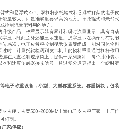
臂式和悬浮式 4种。双杠杆多托辊式和悬浮式秤架的电子皮
于流量较大、计量准确度要求高的地方。单托辊式和悬臂式
方或控制流量配料用的地方。
的升级产品。称重显示器有累计和瞬时流量显示，具有自动
汉字显示除此之外还能显示速度。汉字显示在操作时有功能
重传感器，电子皮带秤控制显示仪表等组成，能对固体物料
经过时，计量托辊检测到皮带机上的物料重量通过杠杆作用
接连在大直径测速滚筒上，提供一系列脉冲，每个脉冲表示
感器和速度传感器接收信号，通过积分运算得出一个瞬时流
，等电子称重设备，小型、大型称重系统。称重模块，包装
带秤，带宽500~2000MM上海电子皮带秤厂家，出厂价
殊可订制。
厂家/供应）