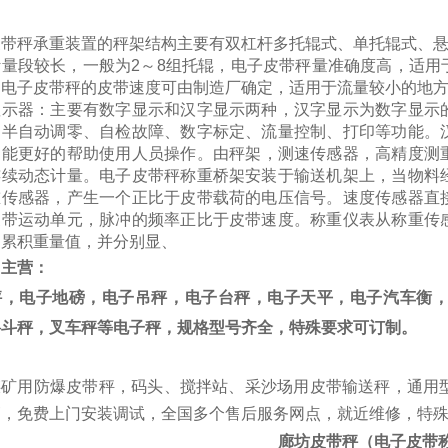
皮带秤
承重装置的秤架结构主要有双杠杆多托辊式、单托辊式、悬
计量段较长，一般为2～8组托辊，电子皮带秤量准确度高，适用
的电子皮带秤的皮带速度可由制造厂确定，适用于流量较小的地
显示器：主要有数字显示和汉字显示两种，汉字显示为数字显示
、半自动调零、自检故障、数字标定、流量控制、打印等功能。
，能更好的帮助使用人员操作。
由秤架，测速传感器，高精度测
连续动态计量。电子皮带秤称重桥架安装于输送机架上，当物料
重传感器，产生一个正比于皮带载荷的电压信号。速度传感器直
皮带运动单元，脉冲的频率正比于皮带速度。称重仪表从称重传
和累积重量值，并分别显、
司主营：
秤，电子地磅，电子吊秤，电子台秤，电子天平，电子汽车衡
料斗秤，叉车秤等电子秤，规格型号齐全，特殊要求可订制。
煤矿用防爆皮带秤，码头、搅拌站、采沙场用皮带输送秤，通用型皮
销，免费上门安装调试，全国多个售后服务网点，就近维修，特
廊坊皮带秤（电子皮带称