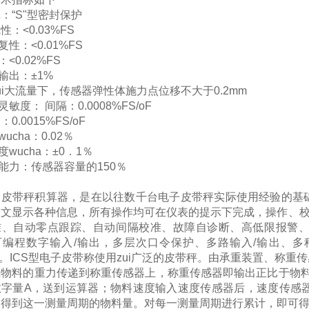
壳：
“S"
型密封保护
线性：
<0.03%FS
复性：
<0.01%FS
：
<0.02%FS
输出：
±1%
ui大流量下，传感器弹性体施力点位移不大于
0.2mm
灵敏度：
间隔：
0.0008%FS/oF
点：
0.0015%FS/oF
wucha：
0.02
％
度wucha：
±0
．
1
％
能力：传感器容量的
150
％
）
皮带秤
积算器，是在以往数千台
电子皮带秤
实际使用经验的基
中文显示各种信息，所有操作均可在仪表的提示下完成，操作、校
准、自动零点跟踪、自动间隔校准、故障自诊断、高低限报警
可编程数字输入
/
输出，多层次口令保护、多路输入
/
输出、多
。
ICS
型
电子皮带称
使用zui广泛的皮带秤。由承重装置、称重
上物料的重力传递到称重传感器上，称重传感器即输出正比于物
数字量
A
，送到运算器；物料速度输入速度传感器后，速度传感
即得到这一测量周期的物料量。对每一测量周期进行累计，即可