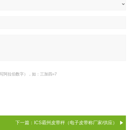
写阿拉伯数字），如：三加四=7
下一篇：
ICS霸州皮带秤（电子皮带称厂家/供应）