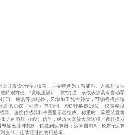
础上开发设计的型仪表，主要特点为：智能型、人机对话型
准特别方便。*宽电压设计，抗*力强。该仪表除具有自动零
、打印、通讯等功能外，又增加了线性补偿，可编程模拟输
种通讯协议
（
可选
）
等功能。
A/D
转换器
16
位，仪表精度
传感器、速度传感器和称重显示器组成。称重时，承重装置将
料重力的电压
（mV）
信号，经放大器放大后送模／数转换器
器即输出脉冲数
B
，也送到运算器；运算器对
A
、
B
进行运算
得到皮带上连续通过的物料总量。