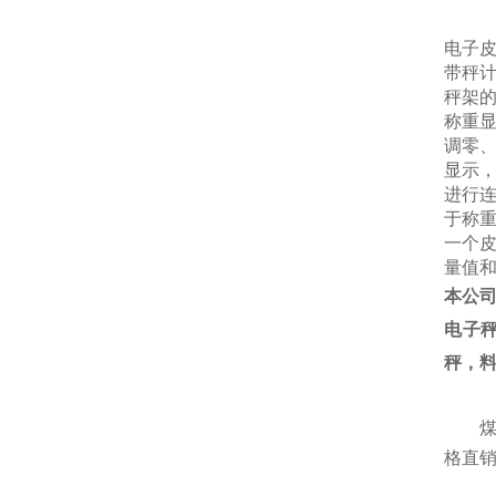
电子
带秤
秤架
称重
调零
显示
进行
于称
一个
量值
本公
电子
秤，
格直