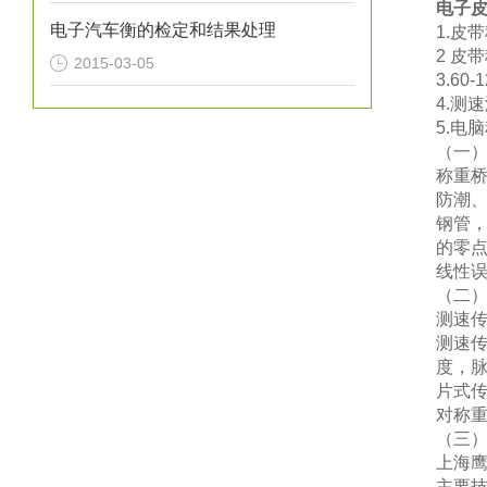
电子
电子汽车衡的检定和结果处理
1.皮
2 皮
2015-03-05
3.60
4.测
5.电
（
一
称重
防潮
钢管
的零
线性
（
二
测速
测速
度，
片式
对称
（
三
上海
主要