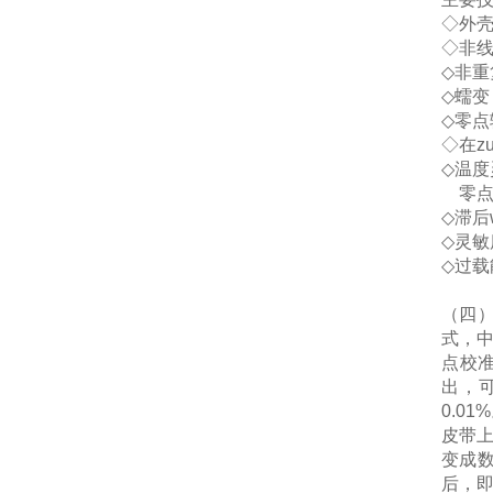
◇
外
◇
非
◇
非重
◇
蠕变
◇
零点
◇
在z
◇
温度
零
◇
滞后
◇
灵敏
◇
过载
（
四
式，
点校
出，
0.01%
皮带
变成
后，