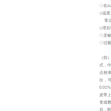
◇
在z
◇
温度
零
◇
滞后
◇
灵
◇
过
（
四
式，
点校
出，
0.01%
皮带
变成
后，