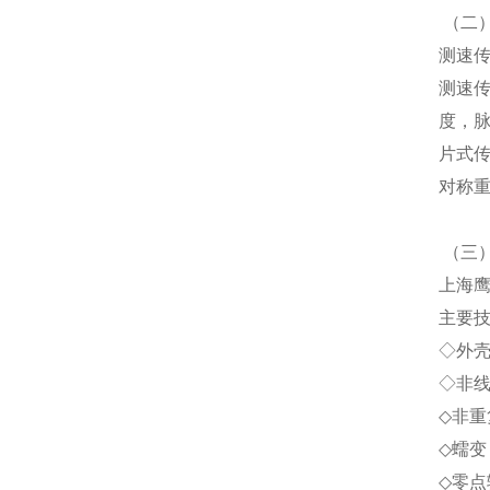
（
二
测速
测速
度，
片式
对称
（
三
上海
主要
◇
外
◇
非
◇
非重
◇
蠕变
◇
零点