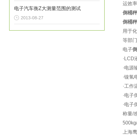
运效
电子汽车衡Z大测量范围的测试
倒桶
2013-08-27
倒桶
用于
等部
电子
·LCD
·电源输
·镍氢电
·工作温
·电子倒
·电子倒
称量/
500k
上海