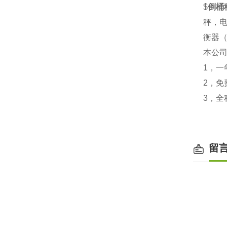
$
倒桶
秤，
衡器（
本公
1，一
2，免
3，全
留