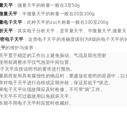
量天平
：微量天平的称量一般在3至50g
微量天平
：半微量天平的称量一般在20至100g
量电子天平
：此种天平的zui大称量一般在100至200g
析天平
：其实电子分析天平，是常量天平、半微量天平,微
精密电子天平
：这类电子天平的准确度级别为Ⅱ级的电子天平的统
天平
的维护与保养：
天平置于稳定的工作台上避免振动、气流及阳光照射
使用前调整水平仪气泡至中间位置。
电子天平应按说明书的要求进行预热。
量易挥发和具有腐蚀性的物品时，要盛放在密闭的容器中，以
常对电子天平进行自校或定期外校，保证其处于*状态。
果电子天平出现故障应及时检修，不可带“病”工作。
作天平不可过载使用以免损坏天平。
若长期不用电子天平时应暂时收藏好。