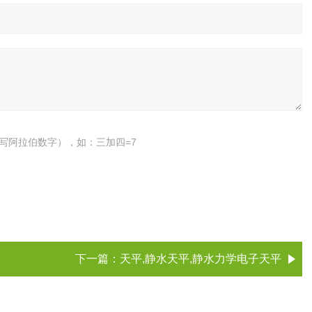
写阿拉伯数字），如：三加四=7
下一篇：
天平,静水天平,静水力学电子天平