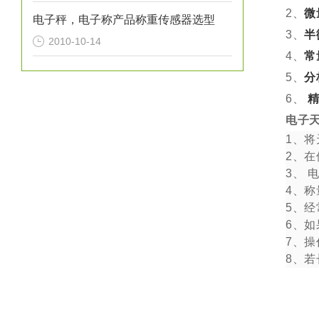
2、
微
电子秤，电子称产品称重传感器选型
3、
半
2010-10-14
4、
常
5、
分
6、
电子
1
、将
2
、在
3
、 
4
、称
5
、经
6
、如
7
、操
8、