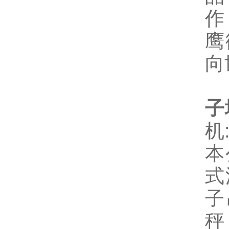
作
鹰
向
上
子
机
本
式
子
秤