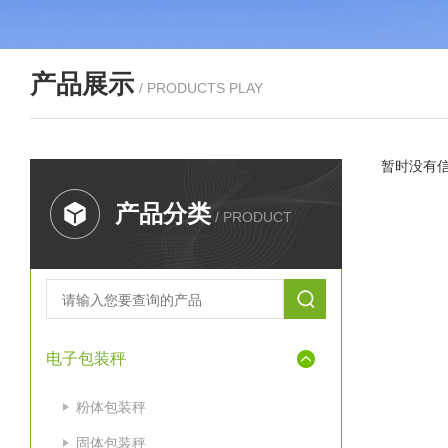
产品展示
/ PRODUCTS PLAY
暂时没有
产品分类
/ PRODUCT
电子包装秤
粉体包装秤
固体包装秤