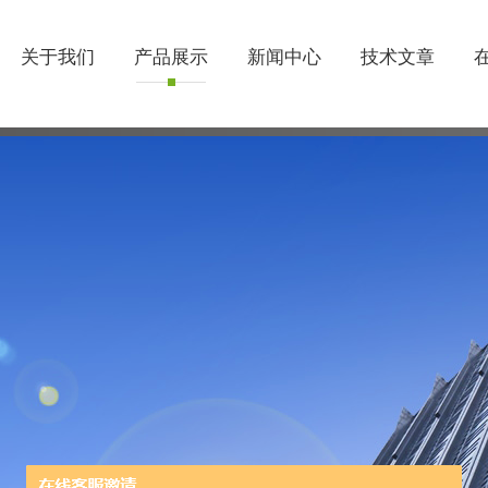
关于我们
产品展示
新闻中心
技术文章