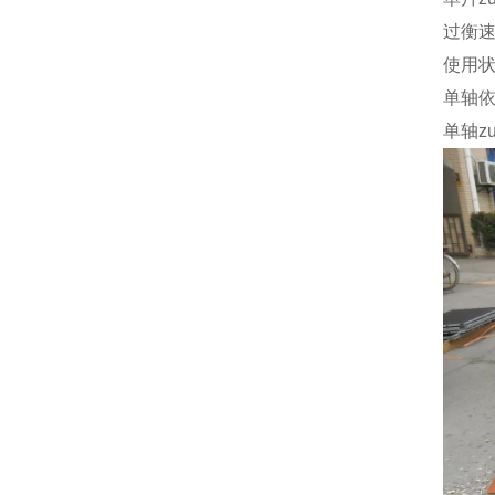
过衡
使用
单轴
单轴z