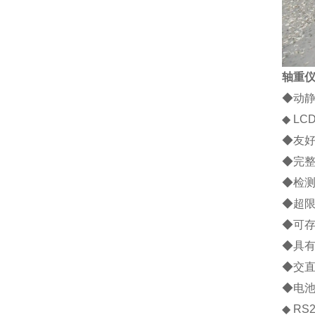
轴重
◆
动
◆
LC
◆
友
◆
完
◆
检
◆
超
◆
可
◆
具
◆
交
◆
电
◆
RS2