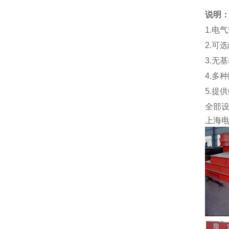
说明
1.电
2.可
3.无
4.多
5.提
全部
上海