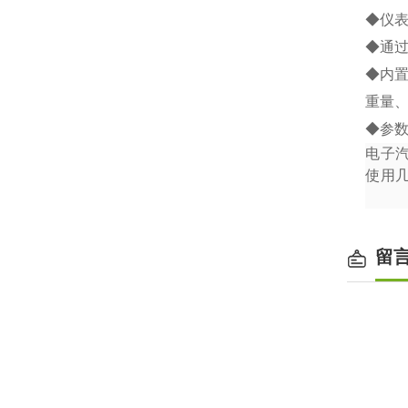
◆
仪
◆
通
◆
内
重量
◆
参
电子
使用
留