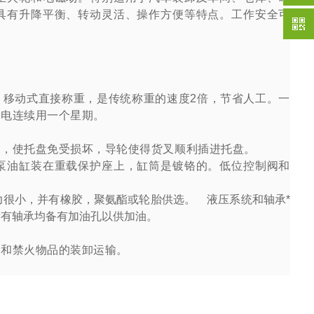
具有升降平衡、转动灵活、操作方便等特点。工作安全可
。移动式直接称重，是传统称重的速度
2
倍，节省人工。
一
次电连续用一个星期。
时，使托盘免受损坏，导轮使得货叉顺利插进托盘。
泵油缸装在重载保护座上，缸筒是镀铬的。低位控制阀和
很小，并有橡胶，聚氨酯或轮胎供选。 液压系统和轴承*
所有轴承均备有加油孔以供加油。
爆和禁火物品的装卸运输。