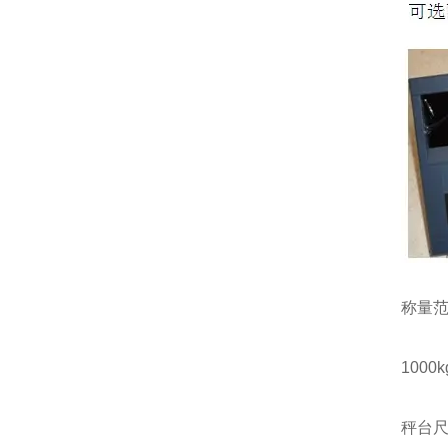
称量
1000kg
秤台尺