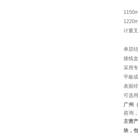
1150
1220
计重
单层结
接线
采用
平板
表面
可选
广州
咨询
主营
块，