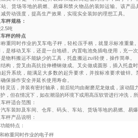
车站、货场等地的易燃、易爆和禁火物品的装卸运输。该产品
是减劳动强度，提高生产效果，实现实全装卸的理想工具。
叉车秤规格：
吨
2.5
吨
叉车秤的特点
和称重同时作业的叉车电子秤，轻松压手柄，就显示标准重量
用，是移动叉车，还是一台地磅。
内置电池免插电使用，充一
是物料搬运不能缺少的工具，托盘搬运zui轻便，操作简单。
钢结构，货叉由高抗拉伸槽钢做成。叉尖做成圆形，插入托盘
的起升系统，能满足大多数的起升要求，并按标准要求镀锌。
阀确保操作安全并延长使用寿命。
运转灵活，并装有密封轴承，前后轮均由耐磨尼龙做成，滚动阻力
维护，但在情况下，如在潮湿的环境下或用高压软管进行冲洗，
叉车秤适合范围：
于汽车装卸及车间、仓库、码头、车站、货场等地的易燃、易
叉车秤产品说明：
秤功能特点：
运和称重同时作业的电子秤