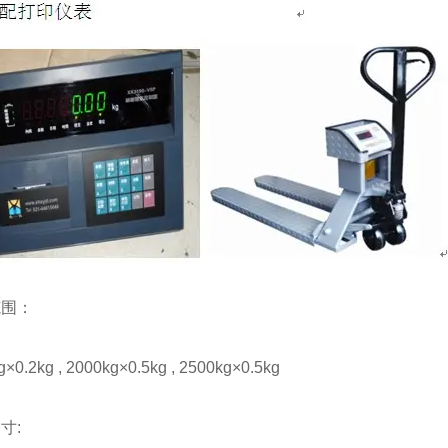
范围：
×0.2kg , 2000kg×0.5kg , 2500kg×0.5kg
寸: