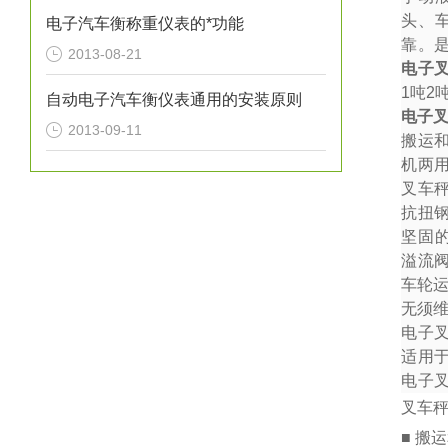
头、
电子汽车衡称重仪表的*功能
靠。
2013-08-21
电子
1
吨
2
自动电子汽车衡仪表通用的安装原则
电子
2013-09-11
搬运
机两
叉车秤
抗扭
坚固
溢流
车轮
无须
电子
适用
电子
叉车
■ 搬