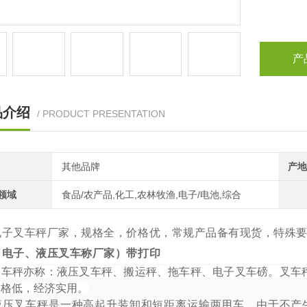
产
品介绍
/ PRODUCT PRESENTATION
其他品牌
产地
领域
食品/农产品,化工,农林牧渔,电子/电池,综合
电子叉车秤厂家，规格全，价格优，常规产品备有现货，特殊
（电子、液压叉车称厂家）带打印
叉车秤亦称：液压叉车秤、搬运秤、拖车秤、电子叉车磅。叉车
价格低，经济实用。
液压叉车秤是一种高起升装卸和短距离运输两用车
，由于不产