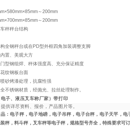
mm×580mm×85mm～200mm
mm×700mm×85mm～200mm
叉车秤秤台结构
构全钢秤台或在PD型外框四角加装调整支脚
盒内置、美观大方
专门型钢组焊、秤体强度高、充分保证精度
或花纹钢板台面
经喷砂烤漆处理，抗腐性强
用全不锈钢材质，经抛光、拉丝处理制作。
（电子、液压叉车称厂家）带打印
，提供详尽资料、报价，产品图片等。
产品：电子秤，电子地磅，电子吊秤，电子台秤，电子天平，电
包装秤，料斗秤，叉车秤等电子秤，规格型号齐全，特殊要求可