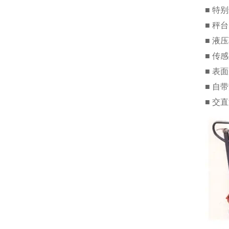
■ 特
■ 秤
■ 液
■ 传
■ 表
■ 自
■ 交