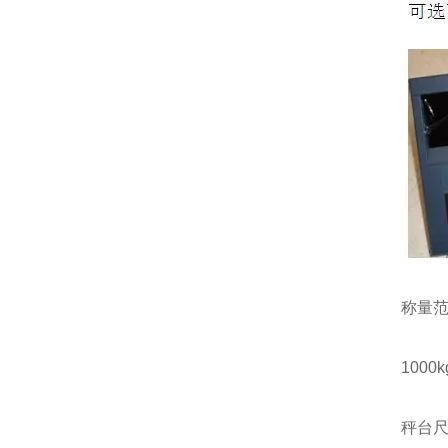
称量
1000kg
秤台尺