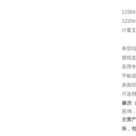
1150
1220
计重
单层结
接线
采用
平板
表面
可选
肇庆
咨询
主营
块，