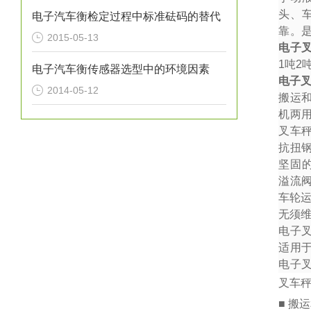
头、
电子汽车衡检定过程中标准砝码的替代
靠。
2015-05-13
电子
1
吨
2
电子汽车衡传感器选型中的环境因素
电子
2014-05-12
搬运
机两
叉车秤
抗扭
坚固
溢流
车轮
无须
电子
适用
电子
叉车
■ 搬