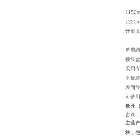
1150
1220
计重
单层结
接线
采用
平板
表面
可选
钦州
咨询
主营
块，