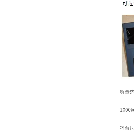
称量
1000kg
秤台尺