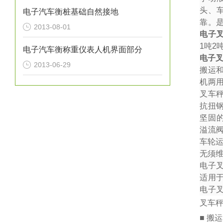
头、
电子汽车衡桩基础自然接地
靠。
2013-08-01
电子
1
吨
2
电子汽车衡称重仪表人机界面部分
电子
2013-06-29
搬运
机两
叉车秤
抗扭
坚固
溢流
车轮
无须
电子
适用
电子
叉车
■ 搬