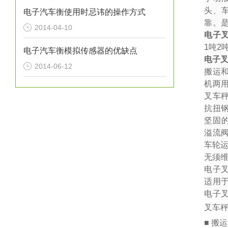
头、
电子汽车衡使用时忌讳的操作方式
靠。
2014-04-10
电子
1
吨
2
电子汽车衡模拟传感器的优缺点
电子
2014-06-12
搬运
机两
叉车秤
抗扭
坚固
溢流
车轮
无须
电子
适用
电子
叉车
■ 搬