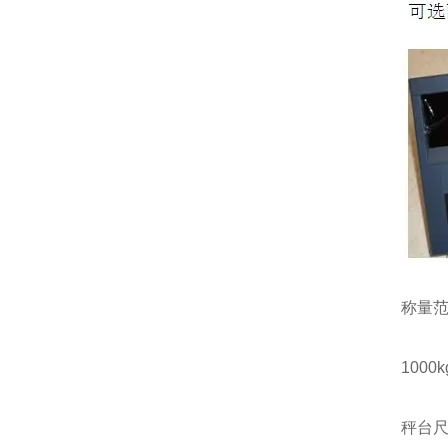
称量
1000kg
秤台尺