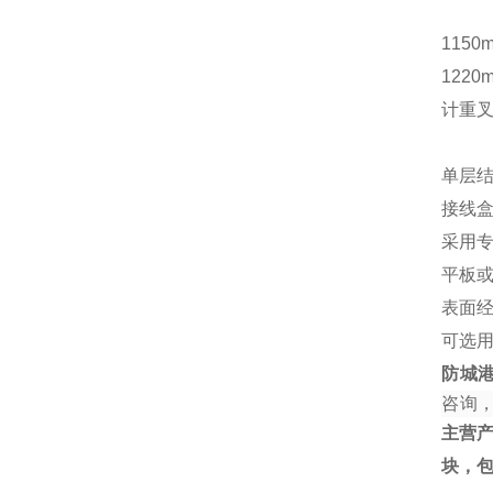
1150
1220
计重
单层结
接线
采用
平板
表面
可选
防城
咨询
主营
块，