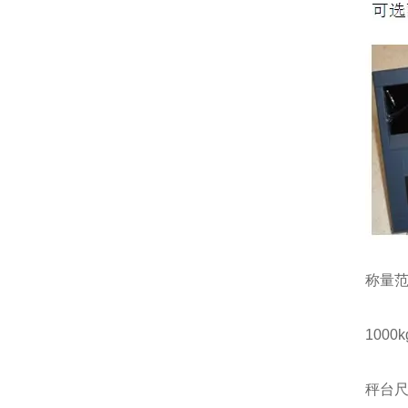
称量
1000kg
秤台尺