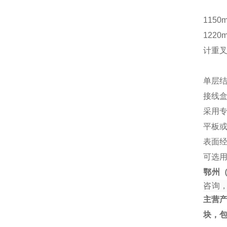
1150
1220
计重
单层结
接线
采用
平板
表面
可选
鄂州
咨询
主营
块，