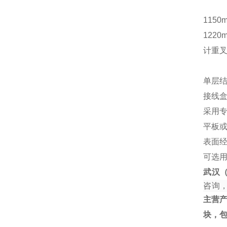
1150
1220
计重
单层结
接线
采用
平板
表面
可选
武汉
咨询
主营
块，