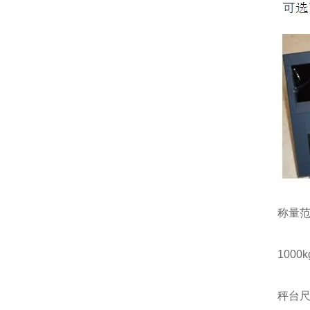
称量
1000kg
秤台尺