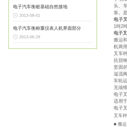
头、
电子汽车衡桩基础自然接地
靠。
2013-08-01
电子
1
吨
2
电子汽车衡称重仪表人机界面部分
电子
2013-06-29
搬运
机两
叉车秤
抗扭
坚固
溢流
车轮
无须
电子
适用
电子
叉车
■ 搬