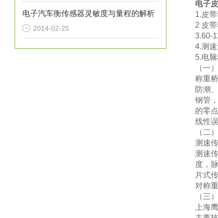
电子
电子汽车衡传感器灵敏度与量程的解析
1.皮
2 皮
2014-02-25
3.60
4.测
5.电
（
一
称重
防潮
钢管
的零
线性
（
二
测速
测速
度，
片式
对称
（
三
上海
主要