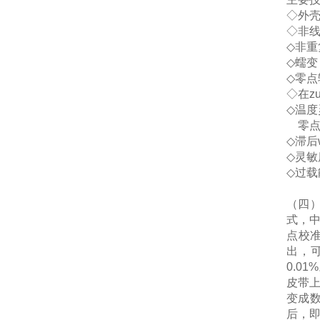
◇
外
◇
非
◇
非重
◇
蠕变
◇
零点
◇
在z
◇
温度
零
◇
滞后
◇
灵敏
◇
过载
（
四
式，
点校
出，
0.01%
皮带
变成
后，