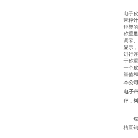
电子
带秤
秤架
称重
调零
显示
进行
于称
一个
量值
本公
电子
秤，
格直