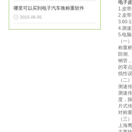
电子
哪里可以买到电子汽车衡称重软件
1.皮
2 皮
2015-06-05
3.60
4.测
5.电
（
一
称重
防潮
钢管
的零
线性
（
二
测速
测速
度，
片式
对称
（
三
上海
主要