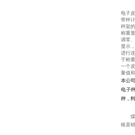
电子
带秤
秤架
称重
调零
显示
进行
于称
一个
量值
本公
电子
秤，
格直