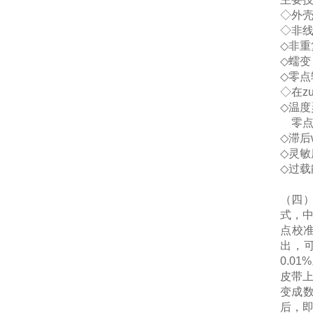
◇
外
◇
非
◇
非重
◇
蠕变
◇
零点
◇
在z
◇
温度
零
◇
滞后
◇
灵敏
◇
过载
（
四
式，
点校
出，
0.01%
皮带
变成
后，