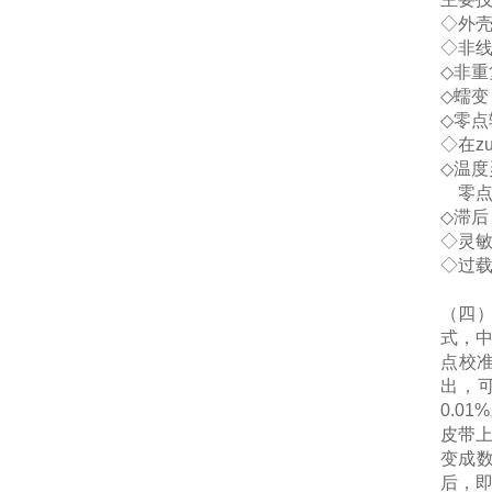
◇
外
◇
非
◇
非重
◇
蠕变
◇
零点
◇
在z
◇
温度
零
◇
滞后
◇
灵
◇
过
（
四
式，
点校
出，
0.01%
皮带
变成
后，