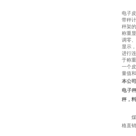
电子
带秤
秤架
称重
调零
显示
进行
于称
一个
量值
本公
电子
秤，
格直