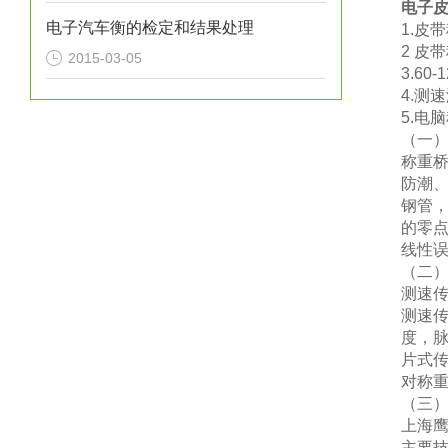
电子
电子汽车衡的检定和结果处理
1.皮
2 皮
2015-03-05
3.60
4.测
5.电
（
一
称重
防潮
钢管
的零
线性
（
二
测速
测速
度，
片式
对称
（
三
上海
主要