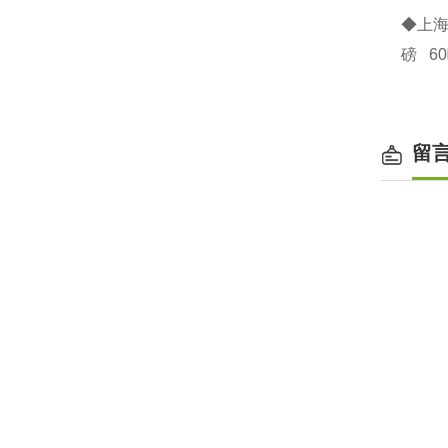
◆上
磅 6
留