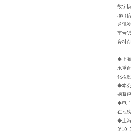
数字模
输出信
通讯波
车号
资料
◆上
承重
化程度
◆本公
钢瓶秤
◆电
在地
◆上
3*10 