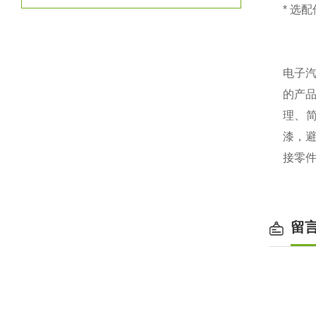
* 选
电子
的产
理、
漆，
接零
留