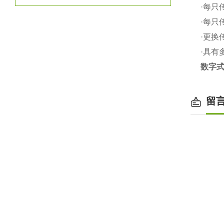
·
每只
·
每只
·
更换
·
具有
数字
留