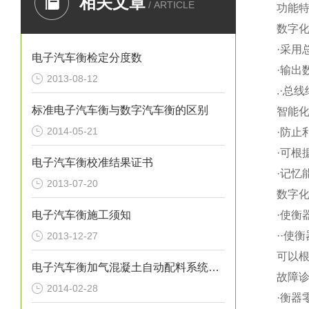
相关文章
/ ARTICLE
功能特
数字
·
采用总
电子汽车衡检定分度数
·
输出数
2013-08-12
.
·
总线
标准电子汽车衡与数字汽车衡的区别
智能
2014-05-21
·
防止
·
可根
电子汽车衡校准结果证书
·
记忆
2013-07-20
数字
电子汽车衡施工须知
·
使衡
··
使衡
2013-12-27
可以根
电子汽车衡加气混凝土自动配料系统特点
故障
2014-02-28
·
衡器