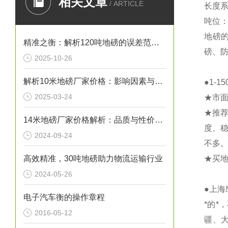
相关文章
/ ARTICLE
长度系
吨位：1
地磅
精准之衡：解析120吨地磅的误差范围与管理实践
磅、
2025-10-26
解析10米地磅厂家价格：影响因素与市场行情
●1-
2025-03-24
★市
★推
14米地磅厂家价格解析：品质与性价比的考量
度、
2024-09-24
不多
高效精准，30吨地磅助力物流运输行业
★买
2024-05-26
●上
电子汽车衡的操作章程
*的
2016-05-12
疆、