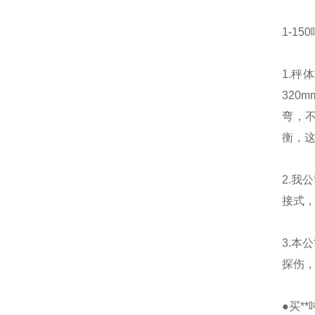
1-1
1.秤
320
弯，
衡，
2.
接式
3.
探伤
●买*