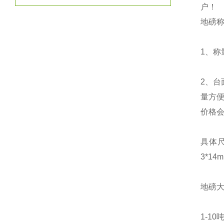
户！
地磅
1、称
2、台
量方便
价格
具体尺寸有
3*14
地磅
1-1