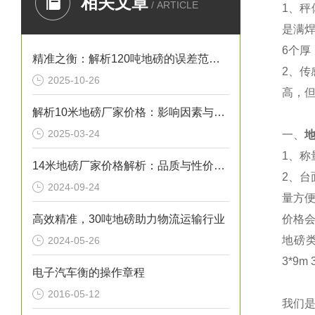
相关文章
/ ARTICLE
1、
秤
是满
6个厚
精准之衡：解析120吨地磅的误差范围与管理实践
2、
传
2025-10-26
高，
解析10米地磅厂家价格：影响因素与市场行情
2025-03-24
一、
1、称
14米地磅厂家价格解析：品质与性价比的考量
2、台
2024-09-24
量方便
高效精准，30吨地磅助力物流运输行业
价格
地磅类产
2024-05-26
3*9m
电子汽车衡的操作章程
2016-05-12
我们