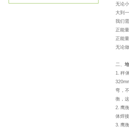
无论
大到
我们
正能量
正能量
无论
二、
1. 
320
弯，
衡，
2.
体焊
3.