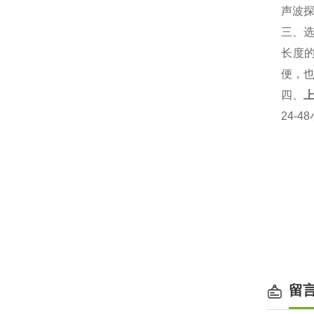
声波
三、
长度
便，
四
、
24-
留