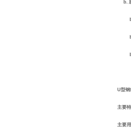
b.
U
型钢
主要
主要