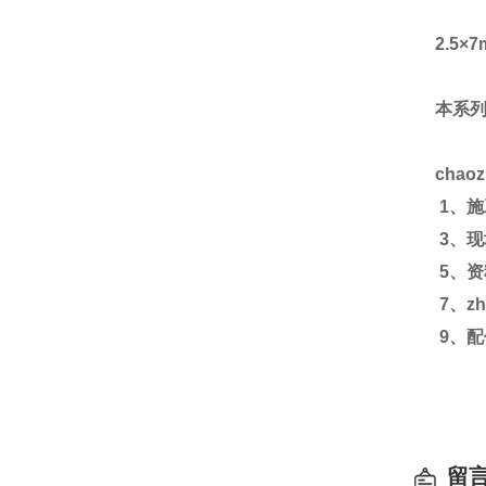
2.5
×
7
本系
chao
1
、施
3
、现
5
、资
7
、zh
9
、配
留