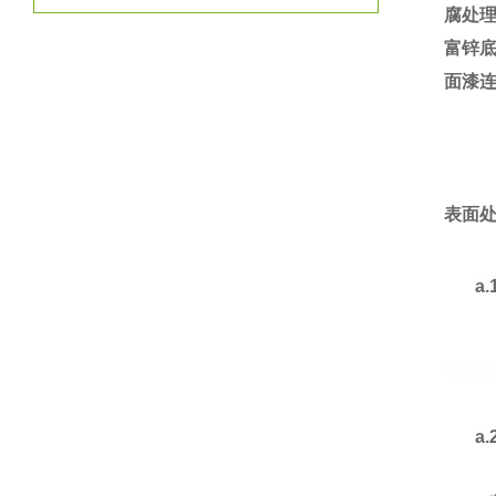
腐处理
富锌
面漆
表面
a.
a.