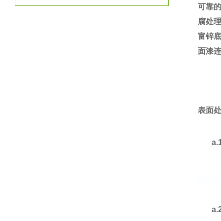
可靠
腐处理
富锌
面漆
表面
a.
a.