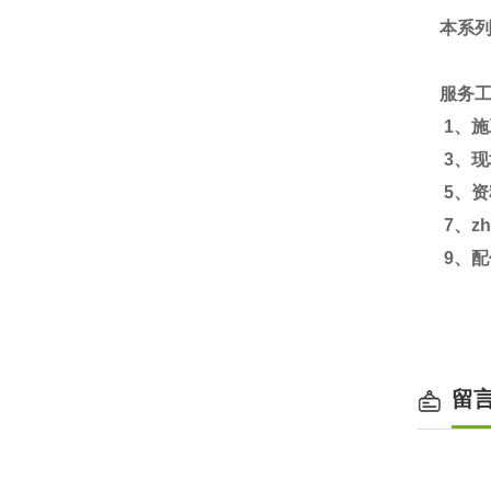
本系
服务
1
、施
3
、现
5
、资
7
、zh
9
、配
留