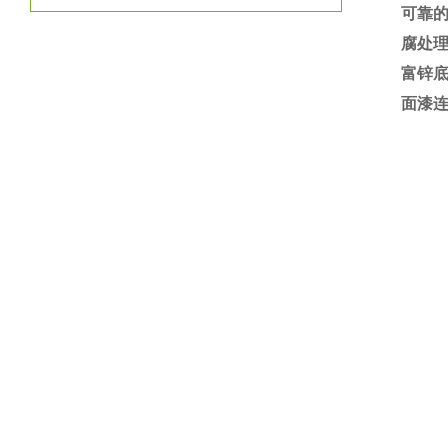
可靠
腐处理
富锌
面漆