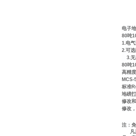
电子地
80
吨
1
1.电
2.可
3.
80
吨
1
高精度
MCS
标准R
地磅
修改和
修改
注：
凡