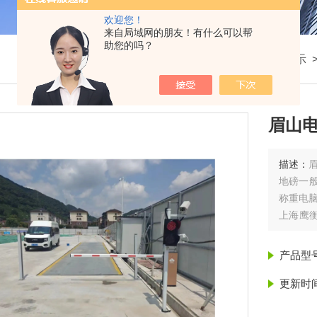
欢迎您！
来自局域网的朋友！有什么可以帮
助您的吗？
我的位置：
首页
>
产品展示
眉山电
描述：
眉
地磅一般
称重电
上海鹰衡
电子桌秤
生产公司
产品型
。鹰衡
更新时