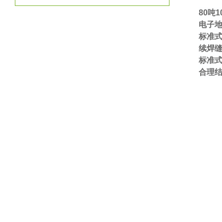
80
吨
1
电子地
标准
续焊
标准
合理