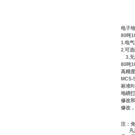
电子地
80
吨
1
1.电
2.可
3.
80
吨
1
高精度
MCS
标准R
地磅
修改和
修改
注：
凡