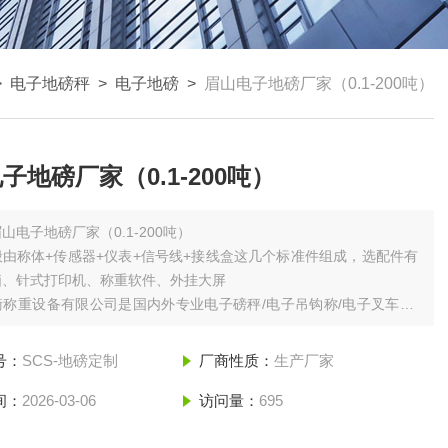
>
电子地磅秤
>
电子地磅
>
眉山电子地磅厂家（0.1-200吨）
子地磅厂家（0.1-200吨）
山电子地磅厂家（0.1-200吨）
由称体+传感器+仪表+信号线+接线盒这几个标准件组成，选配件有
脑、针式打印机、称重软件、外挂大屏
称重设备有限公司是国内外专业电子磅秤/电子吊钩称/电子叉车秤/
/电子台秤/电子计数秤/电子天平/电子大地磅等等；各类电子称销售
 诚信为本 顾客至上 以义取利，质量绝对保证 鹰衡价格超超超实惠
号：
SCS-地磅定制
厂商性质：
生产厂家
让您买的放心，用的称心！！！
间：
2026-03-06
访问量：
695