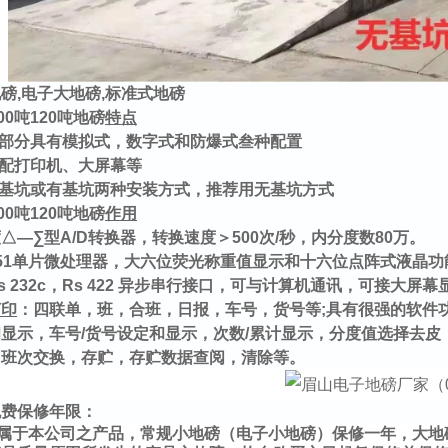
磅,电子大地磅,标准式地磅
00
吨
120
吨地磅
特点
气部分具有模拟式，数字式和防爆式叁种配置
选配打印机、大屏幕等
无基坑或有基坑两种安装方式，推荐用无基坑方式
00
吨
120
吨地磅
作用
△—∑型A/D转换器，转换速度＞500次/秒，内分度数80万。
-51单片微处理器，大六位荧光称重值显示和十六位点阵式液晶
s 232c，Rs 422 异步串行接口，可与计算机通讯，可接大
打印
：四联单，班，合班，日报，车号，货号等;具有很强的软件功
显示，车号/货号设定和显示，次数/累计显示，分度值选择去皮
，班次交换，存贮，存贮数据查阅，清除等。
免费保修年限：
属于本公司之产品，常规小地磅（电子小地磅）保修一年，大地