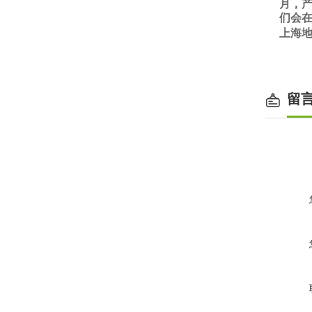
月，
们会在
上海
留