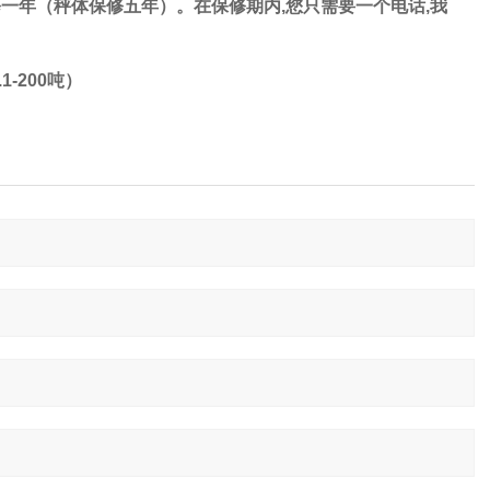
修一年（秤体保修五年）。
在保修期内,您只需要一个电话,我
-200吨）