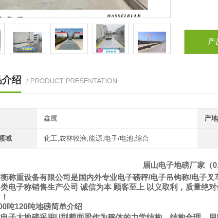
产
品介绍
/ PRODUCT PRESENTATION
鑫鹰
产地
领域
化工,农林牧渔,能源,电子/电池,综合
眉山电子地磅厂家（0.1
衡称重设备有限公司是国内外专业电子磅秤/电子吊钩称/电子叉车
类电子称销售生产公司 诚信为本 顾客至上 以义取利，质量绝对
！！
00
吨
120
吨地磅
简单介绍
式电子大地磅采用U型截面梁作为秤体的力学结构，结构合理，用