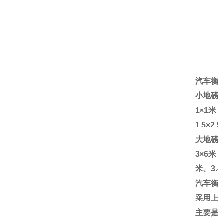
汽车
小地
1
×
1
米
1.5
×
2.
大地
3
×
6
米
米、
3.
汽车
采用
主要