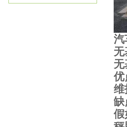
汽
无
无
优
维
缺
假
秤