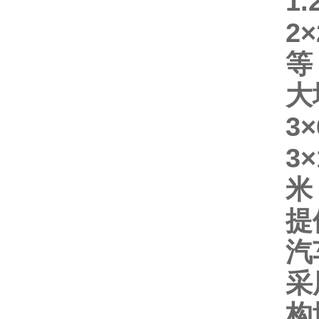
1.
2
×
等
大
3
×
3
×
米
提
汽
采
构