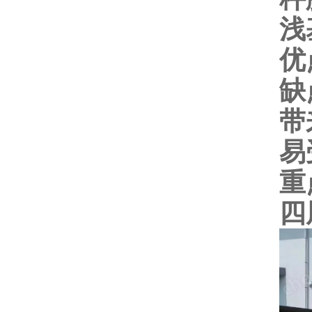
浅
优
缺
带
易
重
四