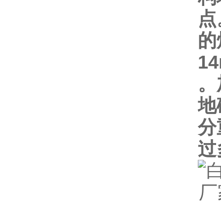
点
的
1
。
地
分
过