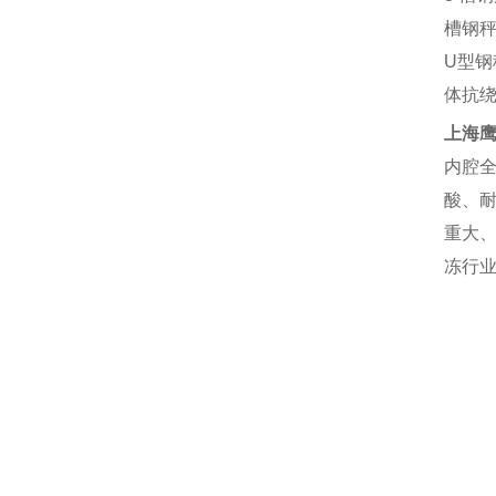
槽钢
U
型钢
体抗
上海
内腔
酸、
重大
冻行