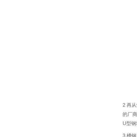
2
再从
的厂
U
型钢
3
槽钢