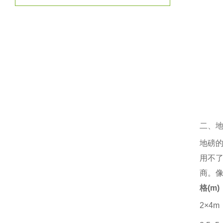
二、
地磅
用不
商。
格
(m)
2×4m