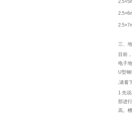
2.5×
2.5×
2.5×
三、
目前
电子
U
型钢
,
请看
1
先说
部进
高。