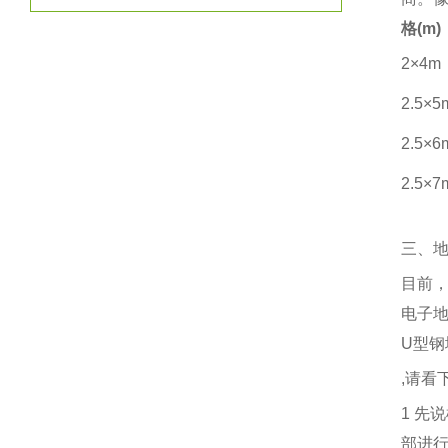
格
(m)
2×4m
2.5×
2.5×
2.5×
三、
目前
电子
U
型钢
,
请看
1
先说
部进