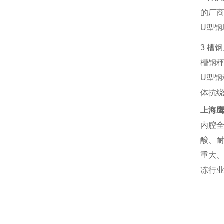
的厂
U
型钢
3
槽钢
槽钢
U
型钢
体抗
上海
内腔
酸、
重大
冻行