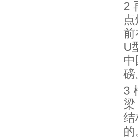
2
点
前
U
中
磅
3
梁
结
的