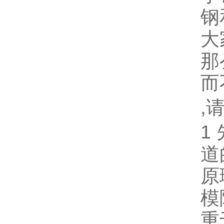
钢
大
那
而
,
1
道
原
模
重