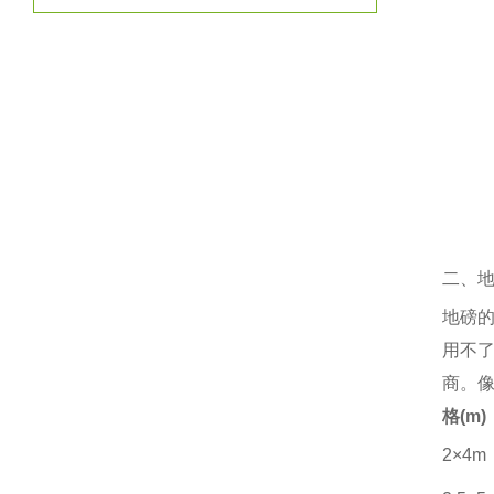
二、
地磅
用不
商。
格
(m)
2×4m