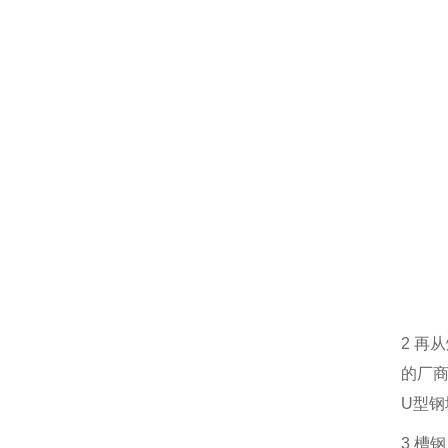
2
再从
的厂
U
型钢
3
槽钢