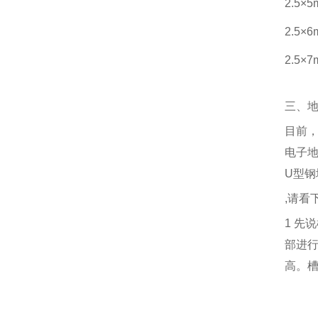
2.5×
2.5×
2.5×
三、
目前
电子
U
型钢
,
请看
1
先说
部进
高。