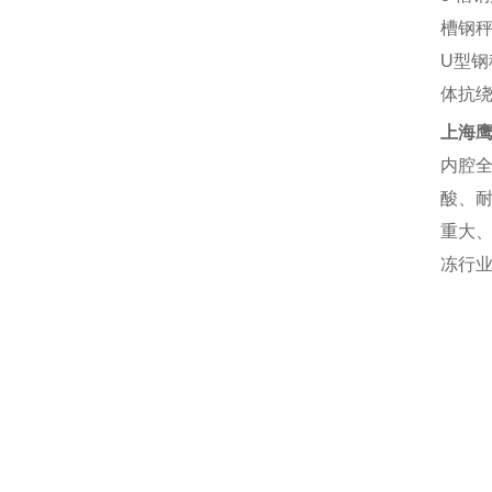
槽钢
U
型钢
体抗
上海
内腔
酸、
重大
冻行