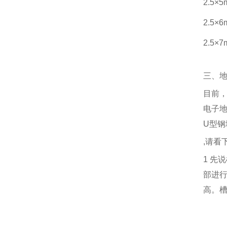
2.5×
2.5×
2.5×
三、
目前
电子
U
型钢
,
请看
1
先说
部进
高。