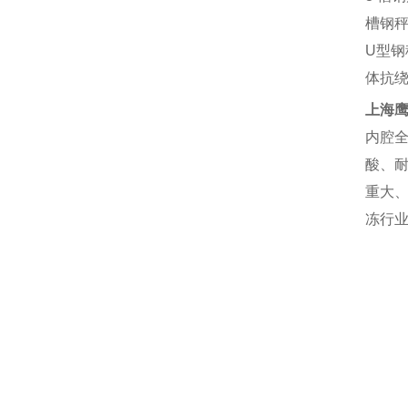
槽钢
U
型钢
体抗
上海
内腔
酸、
重大
冻行