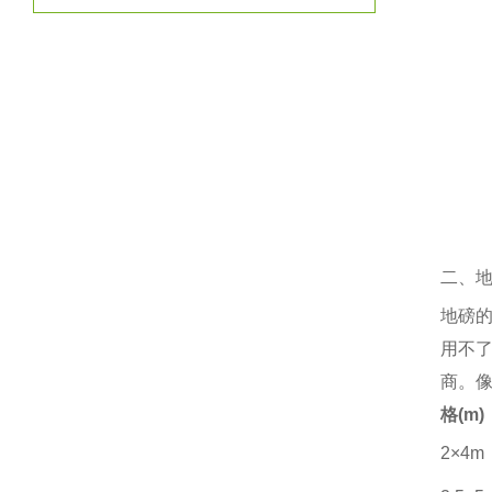
二、
地磅
用不
商。
格
(m)
2×4m