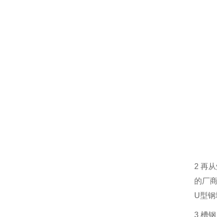
2
再从
的厂
U
型钢
3
槽钢