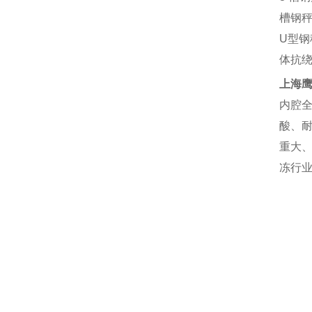
槽钢
U
型钢
体抗
上海
内腔
酸、
重大
冻行