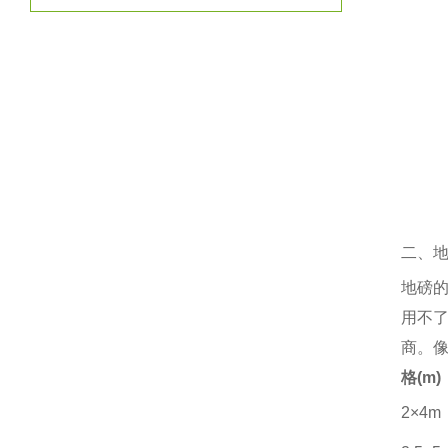
二、
地磅
用不
商。
格
(m)
2×4m