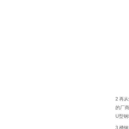
2
再从
的厂
U
型钢
3
槽钢