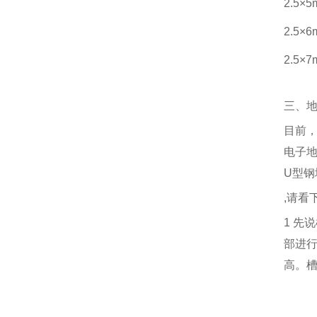
2.5×
2.5×
2.5×
三、
目前
电子
U
型钢
,
请看
1
先说
部进
高。