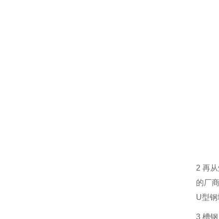
2
再从
的厂
U
型钢
3
槽钢