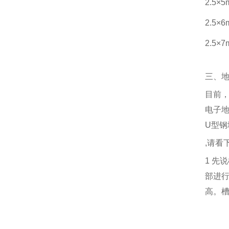
2.5×
2.5×
2.5×
三、
目前
电子
U
型钢
,
请看
1
先说
部进
高。