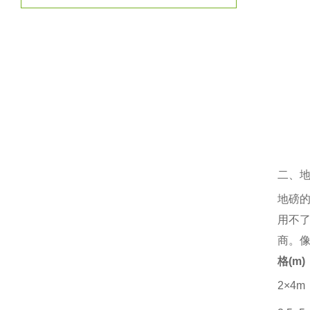
二、
地磅
用不
商。
格
(m)
2×4m