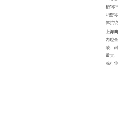
槽钢
U
型钢
体抗
上海
内腔
酸、
重大
冻行