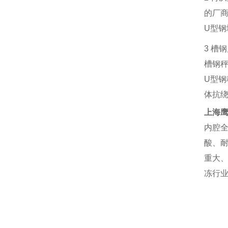
的厂
U
型钢
3
槽钢
槽钢
U
型钢
体抗
上海
内腔
酸、
重大
冻行