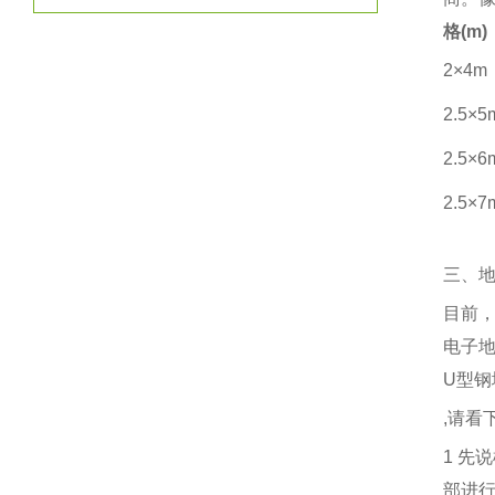
格
(m)
2×4m
2.5×
2.5×
2.5×
三、
目前
电子
U
型钢
,
请看
1
先说
部进