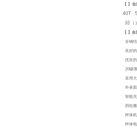
【 】合
40T
邱（
【 】合
全钢结
良好的
优良的
20键
采用大
外表面
智能充
四轮搬
秤体机
秤体电