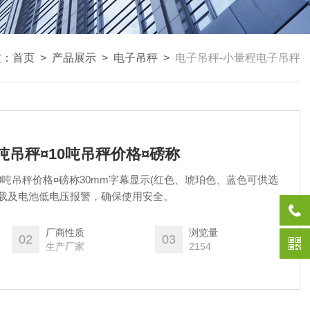
置：
首页
>
产品展示
>
电子吊秤
>
电子吊秤-小量程电子吊秤
0吨吊秤¤10吨吊秤价格¤磅称
¤10吨吊秤价格¤磅称30mm字幕显示(红色、琥珀色、蓝色可供选
超载及电池低电压报警，确保使用安全。
厂商性质
浏览量
02
03
生产厂家
2154