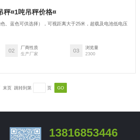
吊秤¤1吨吊秤价格¤
珀色、蓝色可供选择），可视距离大于25米，超载及电池低电压
厂商性质
浏览量
02
03
生产厂家
2300
一页 末页 跳转到第
页
13816853446