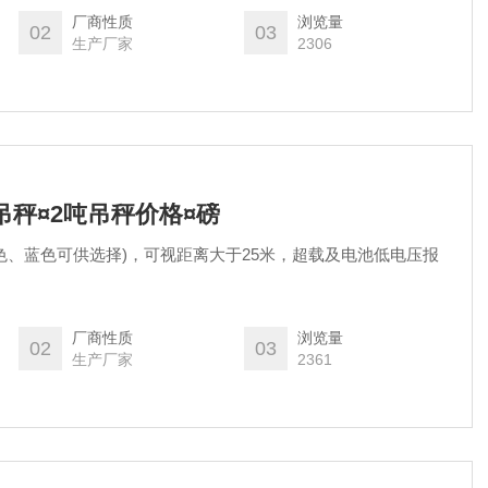
厂商性质
浏览量
02
03
生产厂家
2306
吊秤¤2吨吊秤价格¤磅
珀色、蓝色可供选择)，可视距离大于25米，超载及电池低电压报
厂商性质
浏览量
02
03
生产厂家
2361